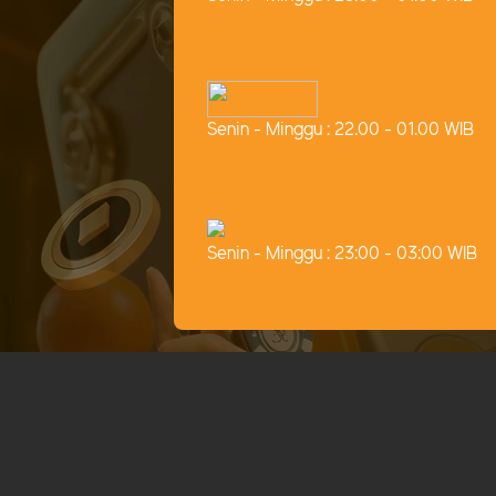
Senin - Minggu : 22.00 - 01.00 WIB
Senin - Minggu : 23:00 - 03:00 WIB