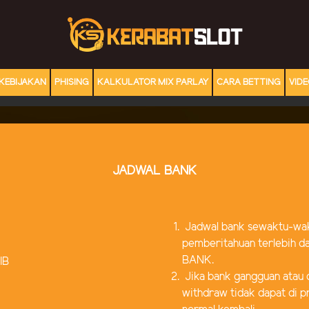
KEBIJAKAN
PHISING
KALKULATOR MIX PARLAY
CARA BETTING
VID
JADWAL BANK
Jadwal bank sewaktu-wak
pemberitahuan terlebih da
BANK.
IB
Jika bank gangguan atau o
withdraw tidak dapat di 